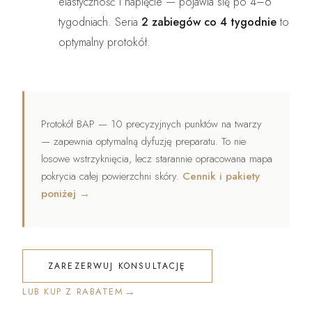
elastyczność i napięcie — pojawia się po 4–6
tygodniach. Seria
2 zabiegów co 4 tygodnie
to
optymalny protokół.
Protokół BAP — 10 precyzyjnych punktów na twarzy
— zapewnia optymalną dyfuzję preparatu. To nie
losowe wstrzyknięcia, lecz starannie opracowana mapa
pokrycia całej powierzchni skóry.
Cennik i pakiety
poniżej →
ZAREZERWUJ KONSULTACJĘ
→
LUB KUP Z RABATEM