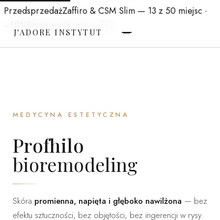
Przedsprzedaż
Zaffiro & CSM Slim
— 13 z 50 miejsc ·
−50%
Rezerwuj termin →
×
J'ADORE INSTYTUT
MEDYCYNA ESTETYCZNA
Profhilo
bioremodeling
Skóra
promienna, napięta i głęboko nawilżona
— bez
efektu sztuczności, bez objętości, bez ingerencji w rysy.