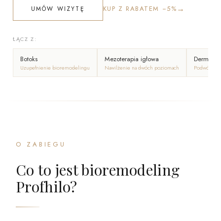
→
KUP Z RABATEM −5%
UMÓW WIZYTĘ
ŁĄCZ Z:
Botoks
Mezoterapia igłowa
Dermape
Uzupełnienie bioremodelingu
Nawilżenie na dwóch poziomach
Podwójna st
O ZABIEGU
Co to jest bioremodeling
Profhilo?