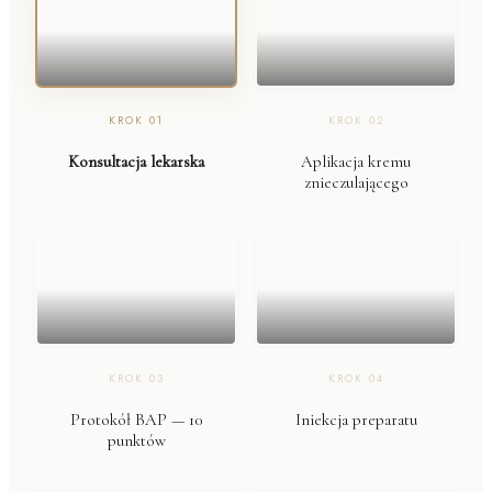
KROK
01
KROK
02
Konsultacja lekarska
Aplikacja kremu
znieczulającego
KROK
03
KROK
04
Protokół BAP — 10
Iniekcja preparatu
punktów