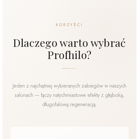
najważniejszych zabiegów podtrzymujących.
KORZYŚCI
Dlaczego warto wybrać
Profhilo?
Jeden z najchętniej wybieranych zabiegów w naszych
salonach — łączy natychmiastowe efekty z głęboką,
długofalową regeneracją.