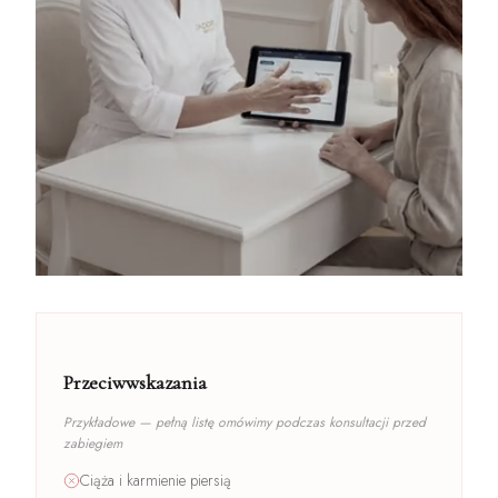
Przeciwwskazania
Przykładowe — pełną listę omówimy podczas konsultacji przed
zabiegiem
Ciąża i karmienie piersią