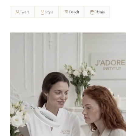
Twarz
Szyja
Dekolt
Dłonie