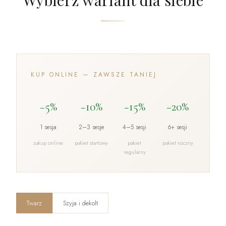
KUP ONLINE — ZAWSZE TANIEJ
−5%
−10%
−15%
−20%
1 sesja
2–3 sesje
4–5 sesji
6+ sesji
zakup online
pakiet startowy
pakiet
pakiet roczny
regularny
Twarz
Szyja i dekolt