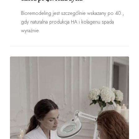
Bioremodeling jest szczególnie wskazany po 40.,
gdy naturalna produkcja HA i kolagenu spada
wyraźnie.