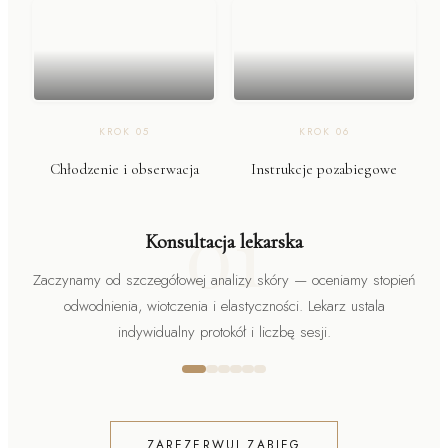
KROK
05
KROK
06
Chłodzenie i obserwacja
Instrukcje pozabiegowe
01
Konsultacja lekarska
Zaczynamy od szczegółowej analizy skóry — oceniamy stopień
odwodnienia, wiotczenia i elastyczności. Lekarz ustala
indywidualny protokół i liczbę sesji.
ZAREZERWUJ ZABIEG