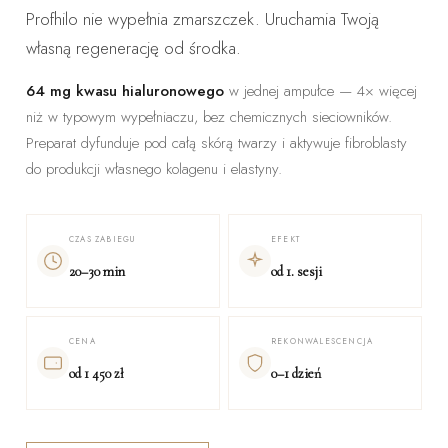
Profhilo nie wypełnia zmarszczek. Uruchamia Twoją
własną regenerację od środka.
64 mg kwasu hialuronowego
w jednej ampułce — 4× więcej
niż w typowym wypełniaczu, bez chemicznych sieciowników.
Preparat dyfunduje pod całą skórą twarzy i aktywuje fibroblasty
do produkcji własnego kolagenu i elastyny.
CZAS ZABIEGU
EFEKT
20–30 min
od 1. sesji
CENA
REKONWALESCENCJA
od 1 450 zł
0–1 dzień