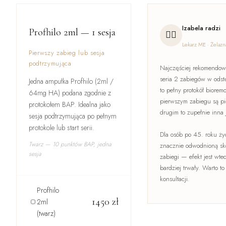
Izabela radzi
Profhilo 2ml — 1 sesja
👩‍⚕️
Lekarz ME · Żelazn
Pierwszy zabieg lub sesja
podtrzymująca
Najczęściej rekomendowa
seria 2 zabiegów w odst
Jedna ampułka Profhilo (2ml /
to pełny protokół biorem
64mg HA) podana zgodnie z
pierwszym zabiegu są pi
protokołem BAP. Idealna jako
drugim to zupełnie inna 
sesja podtrzymująca po pełnym
protokole lub start serii.
Dla osób po 45. roku ży
Twarz — 10 punktów BAP, jedna
znacznie odwodnioną sk
sesja
zabiegi — efekt jest wte
bardziej trwały. Warto t
konsultacji.
Profhilo
1450
zł
2ml
(twarz)