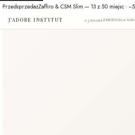
Przedsprzedaż
Zaffiro & CSM Slim
— 13 z 50 miejsc ·
−
J'ADORE INSTYTUT
DLA NIE
O J'ADORE
ZABIEGI