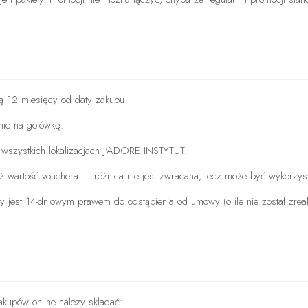
 12 miesięcy od daty zakupu.
nie na gotówkę.
wszystkich lokalizacjach J'ADORE INSTYTUT.
ż wartość vouchera — różnica nie jest zwracana, lecz może być wykorzysta
ty jest 14-dniowym prawem do odstąpienia od umowy (o ile nie został zrea
akupów online należy składać: