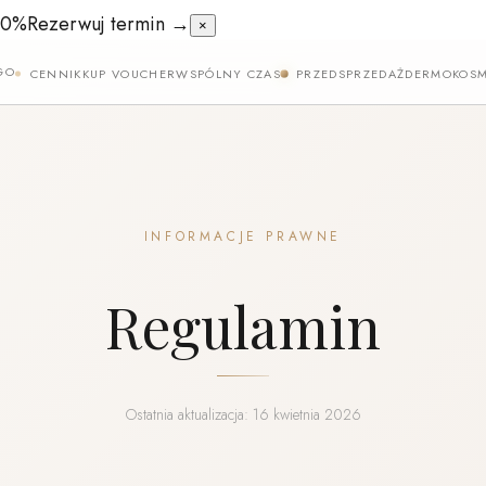
50%
Rezerwuj termin →
×
GO
CENNIK
KUP VOUCHER
WSPÓLNY CZAS
PRZEDSPRZEDAŻ
DERMOKOSM
INFORMACJE PRAWNE
Regulamin
Ostatnia aktualizacja: 16 kwietnia 2026