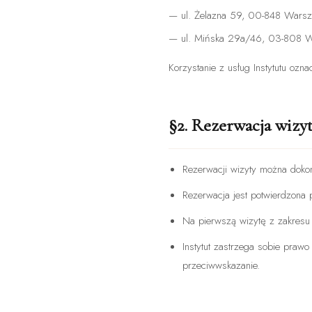
— ul. Żelazna 59, 00-848 Wars
— ul. Mińska 29a/46, 03-808 
Korzystanie z usług Instytutu ozn
§2. Rezerwacja wizy
Rezerwacji wizyty można dokona
Rezerwacja jest potwierdzona 
Na pierwszą wizytę z zakresu 
Instytut zastrzega sobie praw
przeciwwskazanie.