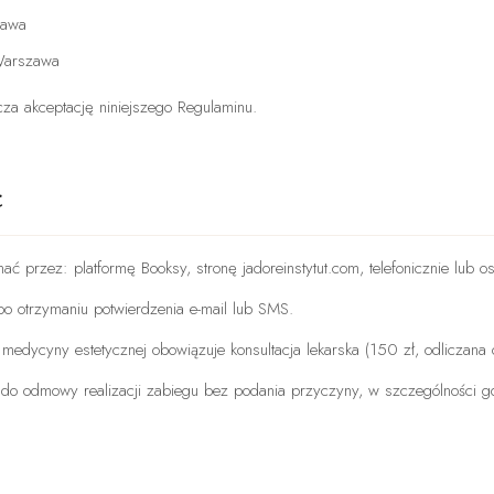
zawa
Warszawa
acza akceptację niniejszego Regulaminu.
t
ć przez: platformę Booksy, stronę jadoreinstytut.com, telefonicznie lub os
po otrzymaniu potwierdzenia e-mail lub SMS.
medycyny estetycznej obowiązuje konsultacja lekarska (150 zł, odliczana 
o do odmowy realizacji zabiegu bez podania przyczyny, w szczególności gd