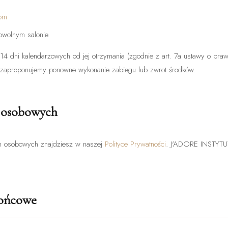
com
dowolnym salonie
14 dni kalendarzowych od jej otrzymania (zgodnie z art. 7a ustawy o pr
 zaproponujemy ponowne wykonanie zabiegu lub zwrot środków.
 osobowych
ch osobowych znajdziesz w naszej
Polityce Prywatności
. J'ADORE INSTYTUT
końcowe