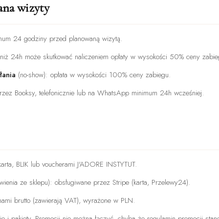
ana wizyty
mum 24 godziny przed planowaną wizytą.
niż 24h może skutkować naliczeniem opłaty w wysokości 50% ceny zabie
łania
(no-show): opłata w wysokości 100% ceny zabiegu.
rzez Booksy, telefonicznie lub na WhatsApp minimum 24h wcześniej.
 karta, BLIK lub voucherami J'ADORE INSTYTUT.
ówienia ze sklepu): obsługiwane przez Stripe (karta, Przelewy24).
nami brutto (zawierają VAT), wyrażone w PLN.
e i pakiety. Promocji nie można łączyć, chyba że regulamin promocji stano