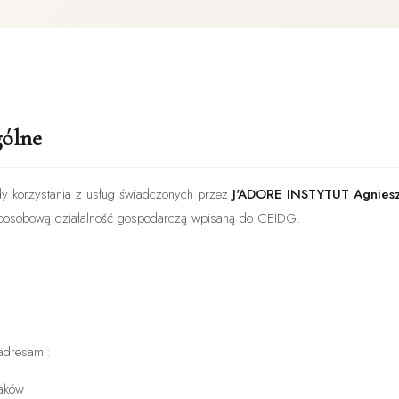
gólne
dy korzystania z usług świadczonych przez
J'ADORE INSTYTUT Agniesz
noosobową działalność gospodarczą wpisaną do CEIDG.
 adresami:
raków