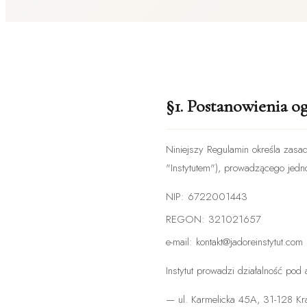
§1. Postanowienia o
Niniejszy Regulamin określa zasa
"Instytutem"), prowadzącego jed
NIP: 6722001443
REGON: 321021657
e-mail: kontakt@jadoreinstytut.com
Instytut prowadzi działalność pod
— ul. Karmelicka 45A, 31-128 K