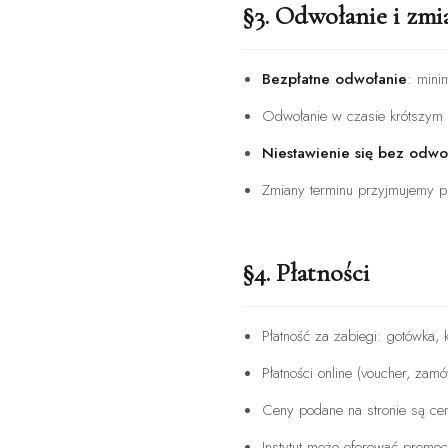
§3. Odwołanie i zmi
Bezpłatne odwołanie
: mini
Odwołanie w czasie krótszym 
Niestawienie się bez odwo
Zmiany terminu przyjmujemy p
§4. Płatności
Płatność za zabiegi: gotówka,
Płatności online (voucher, zam
Ceny podane na stronie są ce
Instytut może oferować promocj