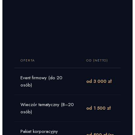
OFERTA
OD (NETTO)
ZAW
Event firmowy (do 20
Salo
od 3 000 zł
osób)
pre
Wieczór tematyczny (8–20
Mini
od 1 500 zł
osób)
cate
Pakiet korporacyjny
Abon