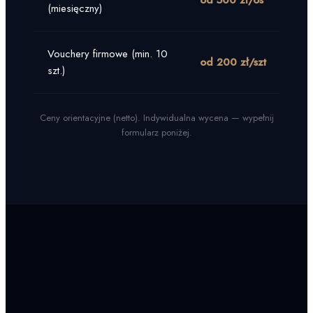
od 500 zł/os
(miesięczny)
prio
Vouchery firmowe (min. 10
Pers
od 200 zł/szt
szt.)
opak
Ceny orientacyjne (netto). Indywidualna wycena — wypełnij
formularz poniżej.