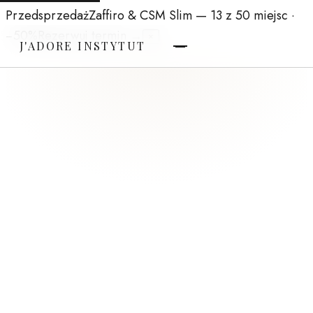
Przedsprzedaż
Zaffiro & CSM Slim
— 13 z 50 miejsc ·
−50%
Rezerwuj termin →
×
J'ADORE INSTYTUT