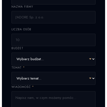
NAZWA FIRMY
LICZBA OSÓB
BUDŻET
TEMAT
*
WIADOMOŚĆ
*