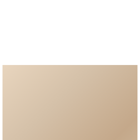
—
Eleganckie opakowanie prezentowe w firmowych
barwach
—
Dowolne kwoty — od 200 zł do 10 000 zł
—
Faktura VAT i obsługa korporacyjna