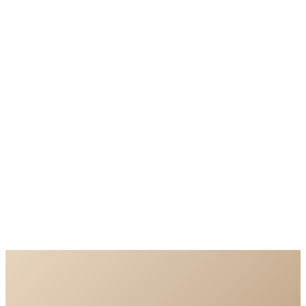
—
—
—
—