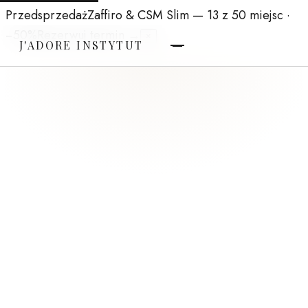
Przedsprzedaż
Zaffiro & CSM Slim
— 13 z 50 miejsc ·
−50%
Rezerwuj termin →
×
J'ADORE INSTYTUT