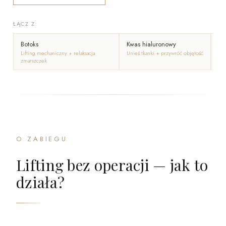
ŁĄCZ Z:
Botoks
Kwas hialuronowy
Sc
Lifting mechaniczny + relaksacja
Unieś tkanki + przywróć objętość
Lif
zmarszczek
dł
O ZABIEGU
Lifting bez operacji — jak to
działa?