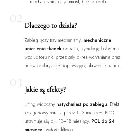
— mechanicznie, natychmiast, bez skalpela.
02
Dlaczego to działa?
Zabieg łączy trzy mechanizmy:
mechaniczne
uniesienie tkanek
od razu, stymulację kolagenu
wzdłuż toru nici przez cały okres wchłaniania oraz
neowaskularyzację poprawiającą ukrwienie tkanek.
03
Jakie są efekty?
Lifting widoczny
natychmiast po zabiegu
. Efekt
kolagenowy narasta przez 1–3 miesiące. PDO
utrzymuje się ok. 12–18 miesięcy,
PCL do 24
miesięcy
trwałości liftingu.