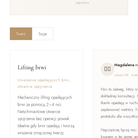
regularny
Twarz
Szyja
Magdalena r
Lifting brwi
👩‍⚕️
Lekarz ME · Kra
Uniesienie opadających brwi,
otwarcie spojrzenia
Nici to zabieg, który
dokładnej konsultacji
Mechaniczny lifting opadających
tkanki opadają w ruch
brwi za pomocą 2–4 nici.
zaplanować wektory. 
Natychmiastowe otwarcie
protokołu dla wszystki
spojrzenia bez operacji powiek.
Idealne gdy brwi opadają i tworzą
Najczęściej łączę nici
wrażenie zmęczonej twarzy.
kwasem w tej samej ses