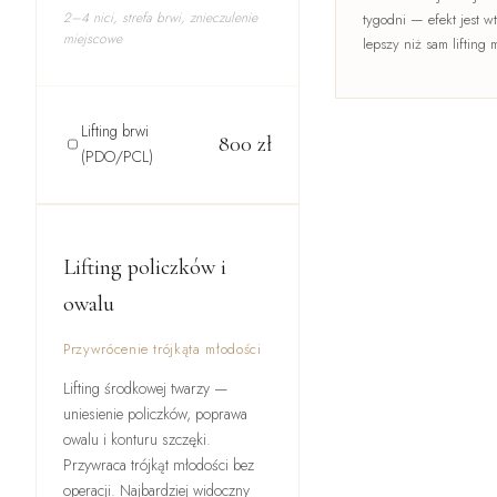
2–4 nici, strefa brwi, znieczulenie
tygodni — efekt jest 
miejscowe
lepszy niż sam lifting
Lifting brwi
800
zł
(PDO/PCL)
Lifting policzków i
owalu
Przywrócenie trójkąta młodości
Lifting środkowej twarzy —
uniesienie policzków, poprawa
owalu i konturu szczęki.
Przywraca trójkąt młodości bez
operacji. Najbardziej widoczny