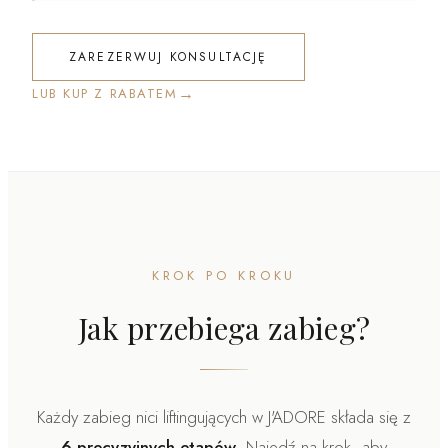
ZAREZERWUJ KONSULTACJĘ
→
LUB KUP Z RABATEM
KROK PO KROKU
Jak przebiega zabieg?
Każdy zabieg nici liftingujących w J'ADORE składa się z
6 precyzyjnych etapów
. Najedź na krok, aby