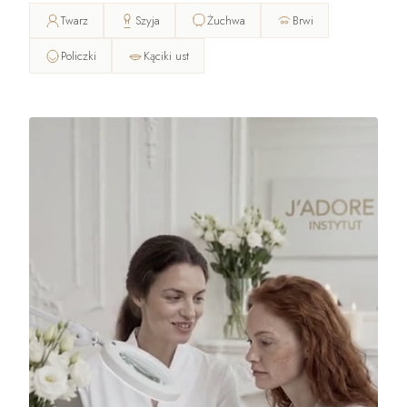
Twarz
Szyja
Żuchwa
Brwi
Policzki
Kąciki ust