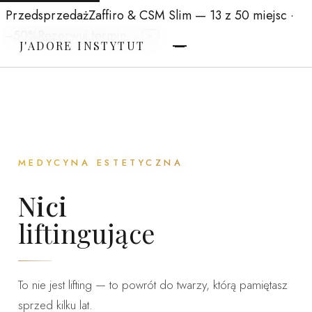
Przedsprzedaż
Zaffiro & CSM Slim
— 13 z 50 miejsc ·
−50%
Rezerwuj termin →
×
J'ADORE INSTYTUT
MEDYCYNA ESTETYCZNA
Nici
liftingujące
To nie jest lifting — to powrót do twarzy, którą pamiętasz
sprzed kilku lat.