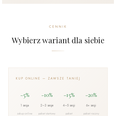
CENNIK
Wybierz wariant dla siebie
KUP ONLINE — ZAWSZE TANIEJ
−5%
−10%
−15%
−20%
1 sesja
2–3 sesje
4–5 sesji
6+ sesji
zakup online
pakiet startowy
pakiet
pakiet roczny