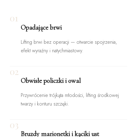
01
Opadające brwi
Lifting brwi bez operacji — otwarcie spojrzenia,
efekt wyraźny i natychmiastowy.
02
Obwisłe policzki i owal
Przywrócenie trójkąta młodości, lifting środkowej
twarzy i konturu szczęki.
03
Bruzdy marionetki i kąciki ust