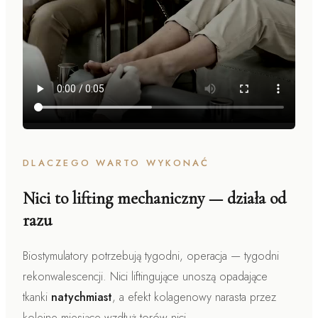
DLACZEGO WARTO WYKONAĆ
Nici to lifting mechaniczny — działa od
razu
Biostymulatory potrzebują tygodni, operacja — tygodni
rekonwalescencji. Nici liftingujące unoszą opadające
tkanki
natychmiast
, a efekt kolagenowy narasta przez
kolejne miesiące wzdłuż torów nici.