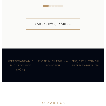
ZAREZERWUJ ZABIEG
WPROWADZANIE
ZŁOTE NICI PDO NA
PROJEKT LIFTINGU
NICI PDO POD
POLICZKU
PRZED ZABIEGIEM
SKÓRĘ
PO ZABIEGU