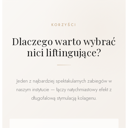
bardzo dobra grupa — nici pracują długo,
uzupełniając naturalny ubytek napięcia.
KORZYŚCI
Dlaczego warto wybrać
nici liftingujące?
Jeden z najbardziej spektakularnych zabiegów w
naszym instytucie — łączy natychmiastowy efekt z
długofalową stymulacją kolagenu.