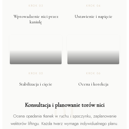
KROK
03
KROK
04
Wprowadzenie nici przez
Ustawienie i napięcie
kaniulę
KROK
05
KROK
06
Stabilizacja i cięcie
Ocena i korekcja
01
Konsultacja i planowanie torów nici
Ocena opadania tkanek w ruchu i spoczynku, zaplanowanie
wektorów liftingu. Każda twarz wymaga indywidualnego planu.