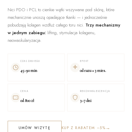
Nici PDO i PCL to cienkie wątki wszywane pod skórę, które
mechanicznie unoszą opadające tkanki — i jednocześnie
pobudzają kolagen wzdłuż całego toru nici.
Trzy mechanizmy
w jednym zabiegu:
lifting, stymulacja kolagenu,
neowaskularyzacja.
CZAS ZABIEGU
EFEKT
45–90 min
od razu + 3 mies.
CENA
REKONWALESCENCJA
od 800 zł
3–7 dni
→
KUP Z RABATEM −5%
UMÓW WIZYTĘ