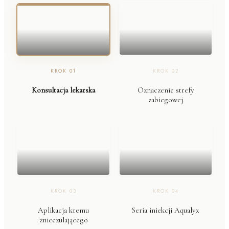
KROK
01
KROK
02
Konsultacja lekarska
Oznaczenie strefy
zabiegowej
KROK
03
KROK
04
Aplikacja kremu
Seria iniekcji Aqualyx
znieczulającego