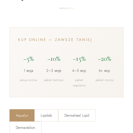
KUP ONLINE — ZAWSZE TANIEJ
−5%
−10%
−15%
−20%
1 sesja
2–3 sesje
4–5 sesji
6+ sesji
zakup online
pakiet startowy
pakiet
pakiet roczny
regularny
Aqualyx
Lipolab
Dermaheal Lipol
Dermastalion