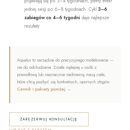
pojawiają się po 3–4 tygodniach, pełny efekt
jednej sesji po 6–8 tygodniach. Cykl
3–6
zabiegów co 4–6 tygodni
daje najlepsze
rezultaty.
Aqualyx to narzędzie do precyzyjnego modelowania —
nie do odchudzania. Działa najlepiej u osób z
prawidłową lub nieznacznie nadmierną masą ciała,
które chcą pozbyć się konkretnych, opornych złogów.
Cennik i pakiety poniżej →
ZAREZERWUJ KONSULTACJĘ
→
LUB KUP Z RABATEM