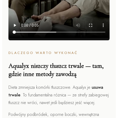
DLACZEGO WARTO WYKONAĆ
Aqualyx niszczy tłuszcz trwale — tam,
gdzie inne metody zawodzą
Dieta zmniejsza komórki tłuszczowe. Aqualyx je
usuwa
trwale
. To fundamentalna różnica — ze strefy zabiegowej
tłuszcz nie wróci, nawet jeśli będziesz jeść więcej.
Podwójny podbródek, oporne boczki, wewnętrzna