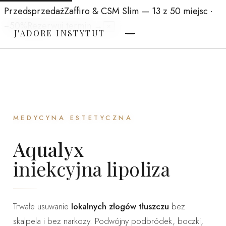
Przedsprzedaż
Zaffiro & CSM Slim
— 13 z 50 miejsc ·
−50%
Rezerwuj termin →
×
J'ADORE INSTYTUT
MEDYCYNA ESTETYCZNA
Aqualyx
iniekcyjna lipoliza
Trwałe usuwanie
lokalnych złogów tłuszczu
bez
skalpela i bez narkozy. Podwójny podbródek, boczki,