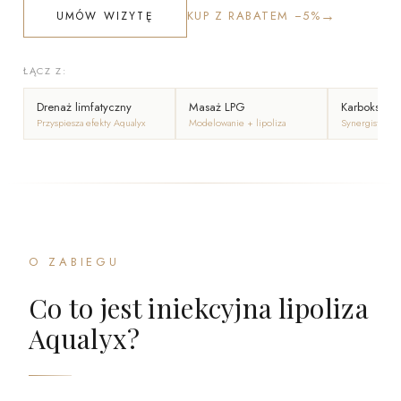
→
KUP Z RABATEM −5%
UMÓW WIZYTĘ
ŁĄCZ Z:
Drenaż limfatyczny
Masaż LPG
Karboksyter
Przyspiesza efekty Aqualyx
Modelowanie + lipoliza
Synergistyczna
O ZABIEGU
Co to jest iniekcyjna lipoliza
Aqualyx?