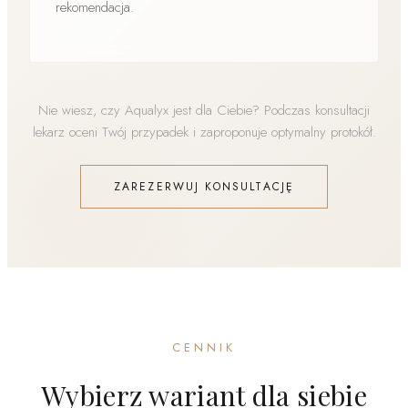
rekomendacja.
Nie wiesz, czy Aqualyx jest dla Ciebie? Podczas konsultacji
lekarz oceni Twój przypadek i zaproponuje optymalny protokół.
ZAREZERWUJ KONSULTACJĘ
CENNIK
Wybierz wariant dla siebie