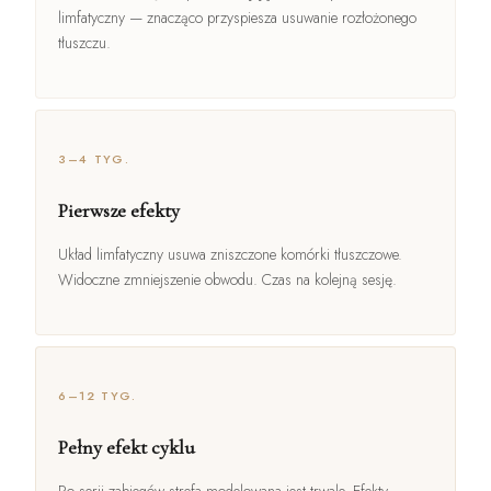
limfatyczny — znacząco przyspiesza usuwanie rozłożonego
tłuszczu.
3–4 TYG.
Pierwsze efekty
Układ limfatyczny usuwa zniszczone komórki tłuszczowe.
Widoczne zmniejszenie obwodu. Czas na kolejną sesję.
6–12 TYG.
Pełny efekt cyklu
Po serii zabiegów strefa modelowana jest trwale. Efekty