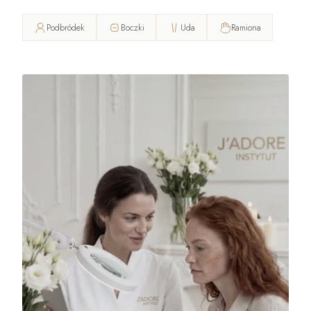
Podbródek
Boczki
Uda
Ramiona