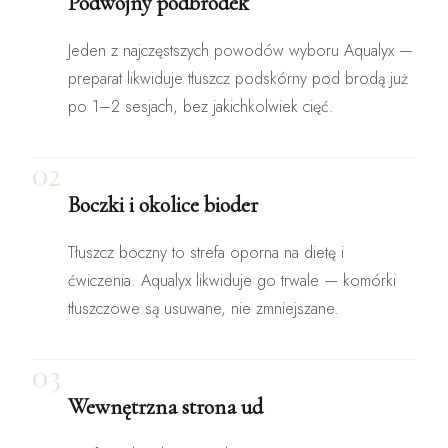
Podwójny podbródek
Jeden z najczęstszych powodów wyboru Aqualyx —
preparat likwiduje tłuszcz podskórny pod brodą już
po 1–2 sesjach, bez jakichkolwiek cięć.
02
Boczki i okolice bioder
Tłuszcz boczny to strefa oporna na dietę i
ćwiczenia. Aqualyx likwiduje go trwale — komórki
tłuszczowe są usuwane, nie zmniejszane.
03
Wewnętrzna strona ud