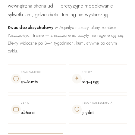
wewnętrzna strona ud — precyzyjne modelowanie
sylwetki tam, gdzie dieta i trening nie wystarczają.
Kwas dezoksycholowy
w Aqualyx niszczy błony komórek
tłuszczowych trwale — zniszczone adipocyty nie regenerują się.
Efekty widoczne po 3–4 tygodniach, kumulatywne po całym
cyklu.
CZAS ZABIEGU
EFEKTY
30–60 min
od 3–4 tyg.
CENA
REKONWALESCENCJA
od 600 zł
3–7 dni