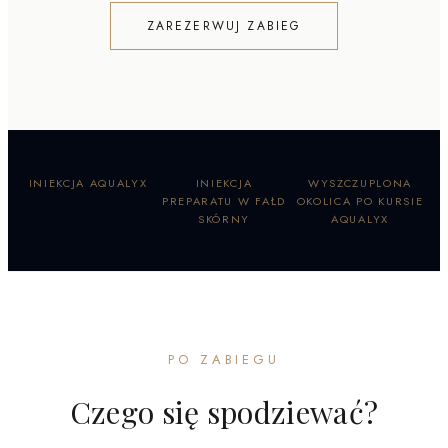
ZAREZERWUJ ZABIEG
INIEKCJA AQUALYX
INIEKCJA
WYSZCZUPLONA
PREPARATU W FAŁD
OKOLICA PO KURSIE
SKÓRNY
AQUALYX
PO ZABIEGU
Czego się spodziewać?