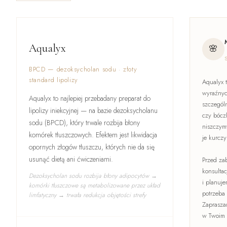
Aqualyx
🌸
S
BPCD — dezoksycholan sodu · złoty
standard lipolizy
Aqualyx 
wyraźnyc
Aqualyx to najlepiej przebadany preparat do
szczegól
lipolizy iniekcyjnej — na bazie dezoksycholanu
czy bóczk
sodu (BPCD), który trwale rozbija błony
niszczymy
komórek tłuszczowych. Efektem jest likwidacja
je kurcz
opornych złogów tłuszczu, których nie da się
usunąć dietą ani ćwiczeniami.
Przed za
konsulta
Dezoksycholan sodu rozbija błony adipocytów →
i planuje
komórki tłuszczowe są metabolizowane przez układ
potrzeba
limfatyczny → trwała redukcja objętości strefy
Zaprasza
w Twoim 