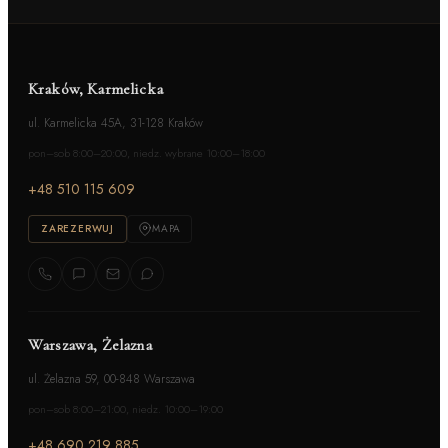
Kraków, Karmelicka
ul. Karmelicka 45A, 31-128 Kraków
pon–sob 8:00–20:00, niedz. wybrane 10:00–18:00
+48 510 115 609
ZAREZERWUJ
MAPA
Warszawa, Żelazna
ul. Żelazna 59, 00-848 Warszawa
pon–sob 8:00–21:00, niedz. 10:00–19:00
+48 690 219 885