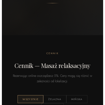
CENNIK
Cennik — Masaż relaksacyjny
Rezerwując online oszczędzasz 5%. Ceny mogą się różnić w
zależności od lokalizacji.
WSZYSTKIE
ŻELAZNA
MIŃSKA