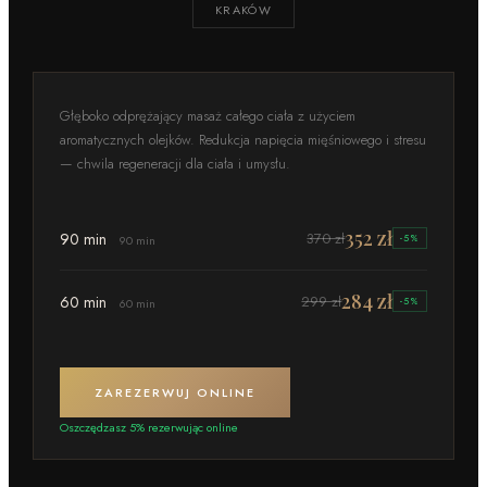
KRAKÓW
Głęboko odprężający masaż całego ciała z użyciem
aromatycznych olejków. Redukcja napięcia mięśniowego i stresu
— chwila regeneracji dla ciała i umysłu.
352 zł
90 min
370 zł
-
5
%
90
min
284 zł
60 min
299 zł
-
5
%
60
min
ZAREZERWUJ ONLINE
Oszczędzasz
5
% rezerwując online