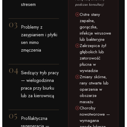
stresem
podczas konsultacji
Ostre stany
zapalne,
03
Problemy z
gorączka,
infekcje wirusowe
zasypianiem i płytki
lub bakteryjne
sen mimo
Zakrzepica żył
zmęczenia
głębokich lub
zatorowość
płucna w
04
wywiadzie
Siedzący tryb pracy
Zmiany skórne,
— wielogodzinna
rany otwarte lub
praca przy biurku
oparzenia w
lub za kierownicą
obszarze
masażu
Choroby
05
nowotworowe —
Profilaktyczna
wymagana
regeneracja —
zgoda lekarza