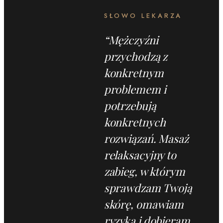
SŁOWO LEKARZA
“
Mężczyźni
przychodzą z
konkretnym
problemem i
potrzebują
konkretnych
rozwiązań. Masaż
relaksacyjny to
zabieg, w którym
sprawdzam Twoją
skórę, omawiam
ryzyka i dobieram