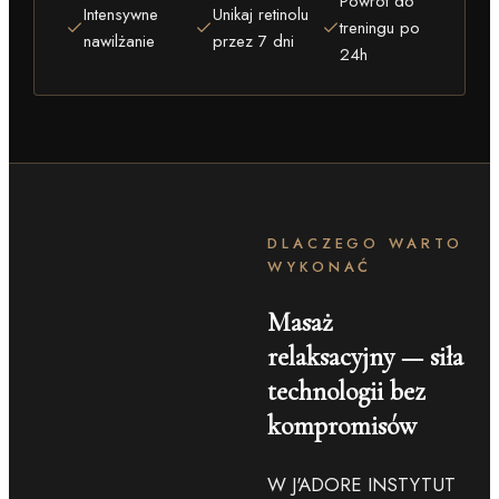
Powrót do
Intensywne
Unikaj retinolu
treningu po
nawilżanie
przez 7 dni
24h
DLACZEGO WARTO
WYKONAĆ
Masaż
relaksacyjny — siła
technologii bez
kompromisów
W J'ADORE INSTYTUT