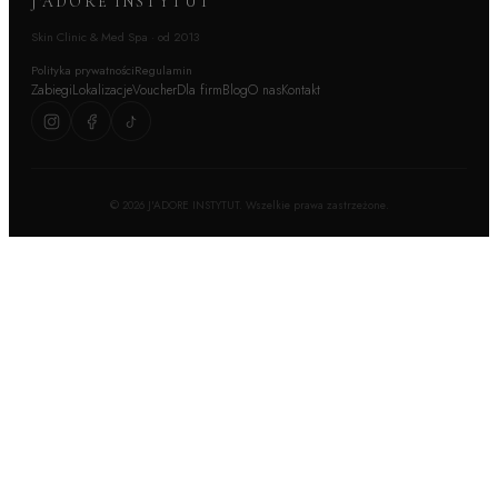
J'ADORE INSTYTUT
Skin Clinic & Med Spa · od 2013
Polityka prywatności
Regulamin
Zabiegi
Lokalizacje
Voucher
Dla firm
Blog
O nas
Kontakt
©
2026
J'ADORE INSTYTUT. Wszelkie prawa zastrzeżone.