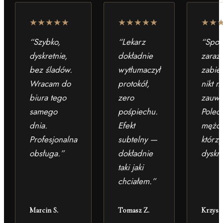
“
Szybko,
“
Lekarz
“
Spot
dyskretnie,
dokładnie
zaraz
bez śladów.
wytłumaczył
zabie
Wracam do
protokół,
nikt n
biura tego
zero
zauwa
samego
pośpiechu.
Polec
dnia.
Efekt
mężc
Profesjonalna
subtelny —
którzy
obsługa.
”
dokładnie
dyskre
taki jaki
chciałem.
”
Marcin S.
Tomasz Z.
Krzysz