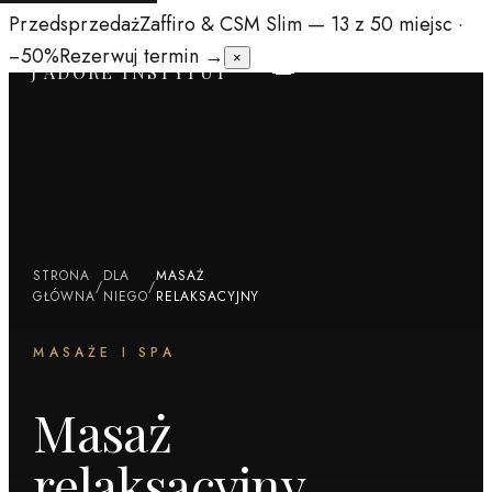
Przedsprzedaż
Zaffiro & CSM Slim
— 13 z 50 miejsc ·
−50%
Rezerwuj termin →
×
J'ADORE INSTYTUT
STRONA
DLA
MASAŻ
/
/
GŁÓWNA
NIEGO
RELAKSACYJNY
MASAŻE I SPA
Masaż
relaksacyjny