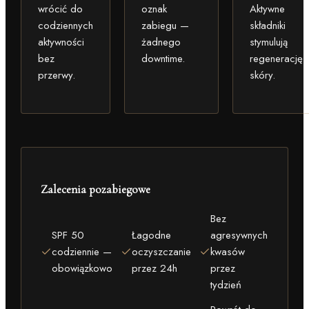
wrócić do
oznak
Aktywne
codziennych
zabiegu —
składniki
aktywności
żadnego
stymulują
bez
downtime.
regenerację
przerwy.
skóry.
Zalecenia pozabiegowe
Bez
SPF 50
Łagodne
agresywnych
codziennie —
oczyszczanie
kwasów
obowiązkowo
przez 24h
przez
tydzień