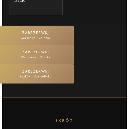
ZAREZERWUJ
Warszawa
·
Żelazna
ZAREZERWUJ
Warszawa
·
Mińska
ZAREZERWUJ
Kraków
·
Karmelicka
SKRÓT