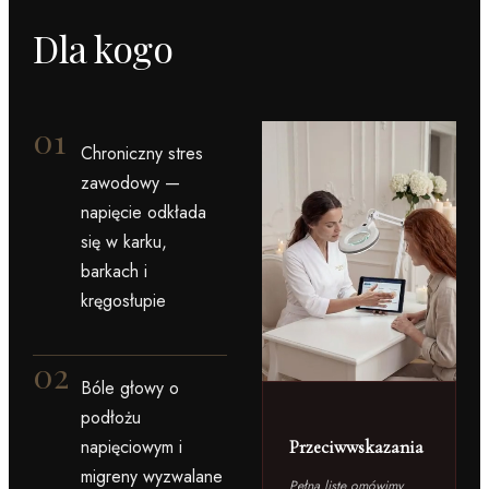
Dla kogo
01
Chroniczny stres
zawodowy —
napięcie odkłada
się w karku,
barkach i
kręgosłupie
02
Bóle głowy o
podłożu
napięciowym i
Przeciwwskazania
migreny wyzwalane
Pełną listę omówimy