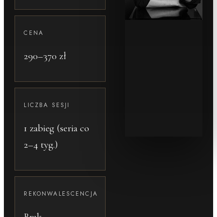
CENA
290–370 zł
LICZBA SESJI
1 zabieg (seria co
2–4 tyg.)
REKONWALESCENCJA
Brak