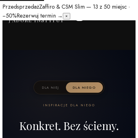
Przedsprzedaż
Zaffiro & CSM Slim
— 13 z 50 miejsc ·
−50%
Rezerwuj termin →
×
J'ADORE INSTYTUT
DLA NIEJ
DLA NIEGO
INSPIRACJE DLA NIEGO
Konkret. Bez ściemy.