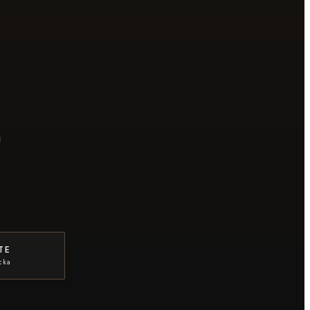
TE
cka