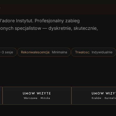
.
adore Instytut. Profesjonalny zabieg
ych specjalistow — dyskretnie, skutecznie,
1-3 sesje
Rekonwalescencja
:
Minimalna
Trwalosc
:
Indywidualnie
UMOW WIZYTE
UMOW WIZY
Warszawa
·
Mińska
Kraków
·
Karmeli