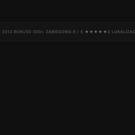
 2013 ROKU
50 000+ ZABIEGOW
4.9 / 5 ★★★★★
3 LOKALIZA
 naturalny
czyzn
j wybierany przez