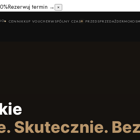
50%
Rezerwuj termin →
×
GO
CENNIK
KUP VOUCHER
WSPÓLNY CZAS
PRZEDSPRZEDAŻ
DERMOKOSM
kie
e. Skutecznie. Be