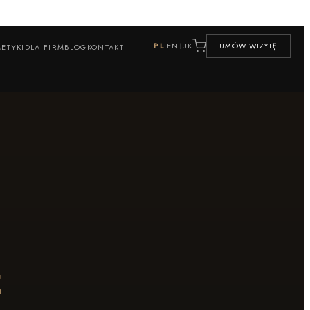
PL
EN
UK
UMÓW WIZYTĘ
|
|
ETYKI
DLA FIRM
BLOG
KONTAKT
z