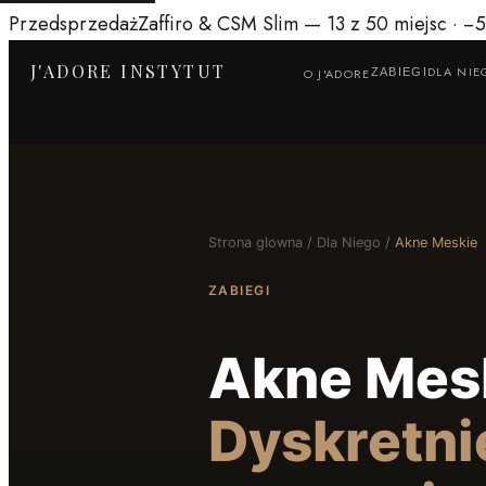
Przedsprzedaż
Zaffiro & CSM Slim
— 13 z 50 miejsc ·
−
J'ADORE INSTYTUT
DLA NIE
O J'ADORE
ZABIEGI
Strona glowna
/
Dla Niego
/
Akne Meskie
ZABIEGI
Akne Mes
Dyskretni