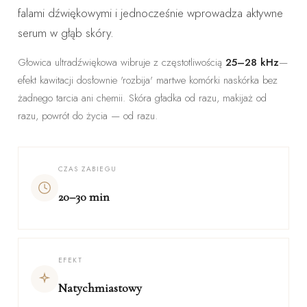
falami dźwiękowymi i jednocześnie wprowadza aktywne
serum w głąb skóry.
Głowica ultradźwiękowa wibruje z częstotliwością
25–28 kHz
—
efekt kawitacji dosłownie 'rozbija' martwe komórki naskórka bez
żadnego tarcia ani chemii. Skóra gładka od razu, makijaż od
razu, powrót do życia — od razu.
CZAS ZABIEGU
20–30 min
EFEKT
Natychmiastowy