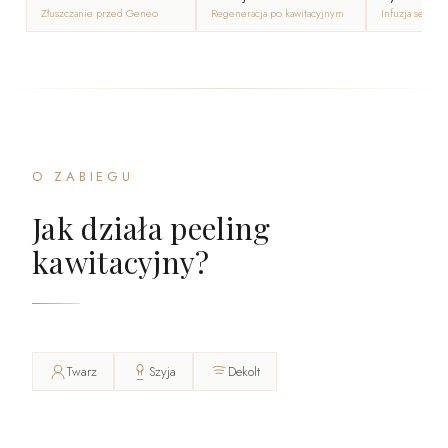
Złuszczanie przed Geneo
Regeneracja po kawitacyjnym
Infuzja serum
O ZABIEGU
Jak działa peeling
kawitacyjny?
Twarz
Szyja
Dekolt