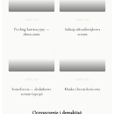
KROK
03
KROK
04
Peeling kawitacyjny —
Infuzja ultradźwiękowa
złuszczanie
serum
KROK
05
KROK
06
Sonoforeza — dodatkowe
Maska i krem końcowy
serum (opcja)
Oczyszczenie i demakijaż