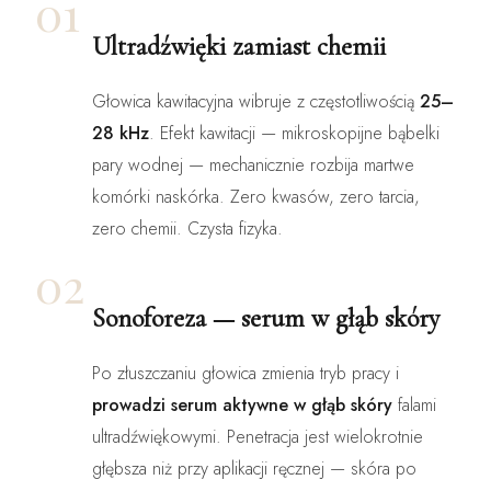
01
Ultradźwięki zamiast chemii
Głowica kawitacyjna wibruje z częstotliwością
25–
28 kHz
. Efekt kawitacji — mikroskopijne bąbelki
pary wodnej — mechanicznie rozbija martwe
komórki naskórka. Zero kwasów, zero tarcia,
zero chemii. Czysta fizyka.
02
Sonoforeza — serum w głąb skóry
Po złuszczaniu głowica zmienia tryb pracy i
prowadzi serum aktywne w głąb skóry
falami
ultradźwiękowymi. Penetracja jest wielokrotnie
głębsza niż przy aplikacji ręcznej — skóra po