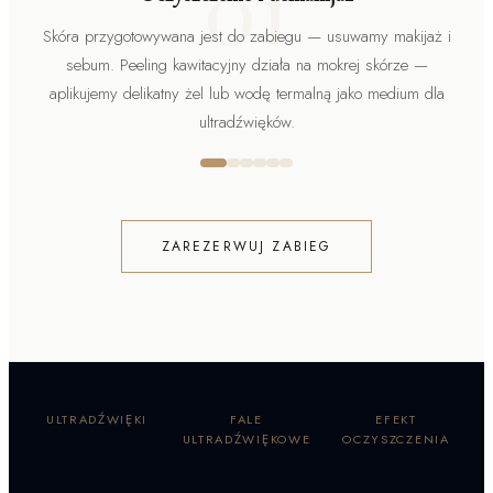
01
Skóra przygotowywana jest do zabiegu — usuwamy makijaż i
sebum. Peeling kawitacyjny działa na mokrej skórze —
aplikujemy delikatny żel lub wodę termalną jako medium dla
ultradźwięków.
ZAREZERWUJ ZABIEG
ULTRADŹWIĘKI
FALE
EFEKT
ULTRADŹWIĘKOWE
OCZYSZCZENIA