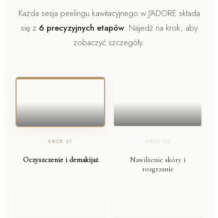
Każda sesja peelingu kawitacyjnego w J'ADORE składa
się z
6 precyzyjnych etapów
. Najedź na krok, aby
zobaczyć szczegóły.
KROK
01
KROK
02
Oczyszczenie i demakijaż
Nawilżenie skóry i
rozgrzanie