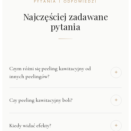
PYTANIA I ODPOWIEDZI
Najczęściej zadawane
pytania
Czym różni się peeling kawitacyjny od
+
innych peelingów?
Peeling kawitacyjny działa falami ultradźwiękowymi —
Czy peeling kawitacyjny boli?
+
bez kwasów, bez mikrogranulek, bez tarcia
mechanicznego. Inne peelingi (chemiczne,
mechaniczne) mogą drażnić skórę wrażliwą. Kawitacja
Nie. Zabieg jest całkowicie bezbolesny. Możesz
Kiedy widać efekty?
+
jest jednym z najdelikatniejszych sposobów
poczuć lekkie mrowienie na niektórych partiach twarzy