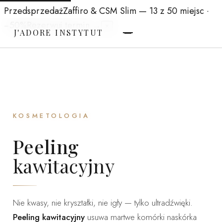
Przedsprzedaż
Zaffiro & CSM Slim
— 13 z 50 miejsc ·
−50%
Rezerwuj termin →
×
J'ADORE INSTYTUT
KOSMETOLOGIA
Peeling
kawitacyjny
Nie kwasy, nie kryształki, nie igły — tylko ultradźwięki.
Peeling kawitacyjny
usuwa martwe komórki naskórka