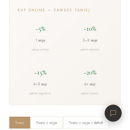
KUP ONLINE — ZAWSZE TANIEJ
−5%
−10%
1 sesja
2–3 sesje
zakup online
pakiet startowy
−15%
−20%
4–5 sesji
6+ sesji
pakiet regularny
pakiet roczny
Twarz
Twarz + szyja
Twarz + szyja + dekolt