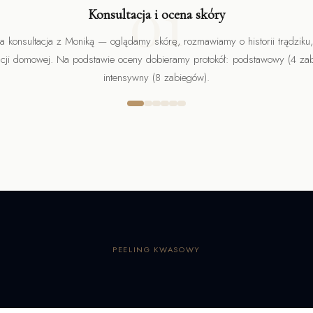
01
Konsultacja i ocena skóry
a konsultacja z Moniką — oglądamy skórę, rozmawiamy o historii trądziku,
acji domowej. Na podstawie oceny dobieramy protokół: podstawowy (4 zabi
intensywny (8 zabiegów).
PEELING KWASOWY