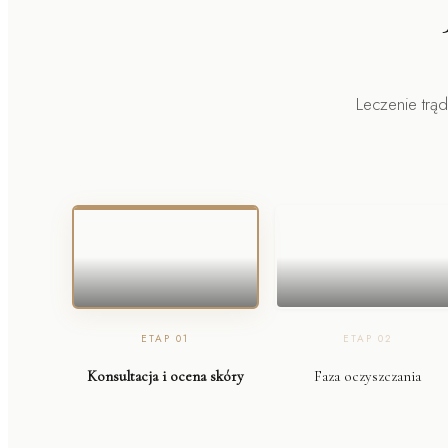
Leczenie trą
ETAP
01
ETAP
02
Konsultacja i ocena skóry
Faza oczyszczania