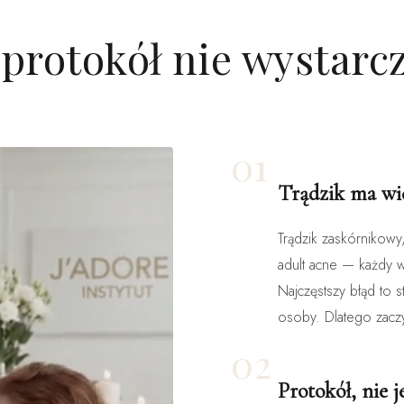
protokół nie wystarc
01
Trądzik ma wi
Trądzik zaskórnikowy
adult acne — każdy
Najczęstszy błąd to
osoby. Dlatego zac
02
Protokół, nie 