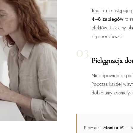
Trądzik nie ustępuje
4–8 zabiegów
to r
efektów. Ustalamy pl
się spodziewać.
03
Pielęgnacja d
Nieodpowiednia piel
Podczas każdej wizy
dobieramy kosmetyki 
Prowadzi:
Monika 🌸
— sp