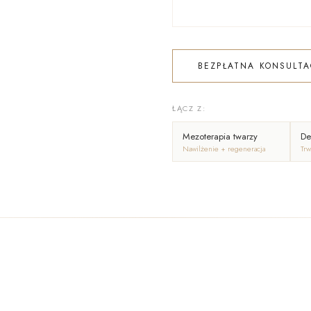
BEZPŁATNA KONSULTA
ŁĄCZ Z:
Mezoterapia twarzy
De
Nawilżenie + regeneracja
Trw