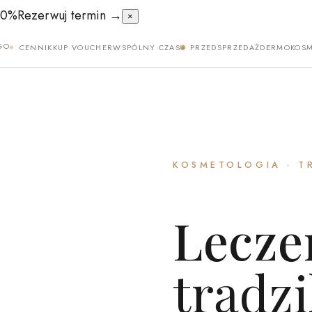
50%
Rezerwuj termin →
×
GO
CENNIK
KUP VOUCHER
WSPÓLNY CZAS
PRZEDSPRZEDAŻ
DERMOKOSM
KOSMETOLOGIA · T
Lecze
trądz