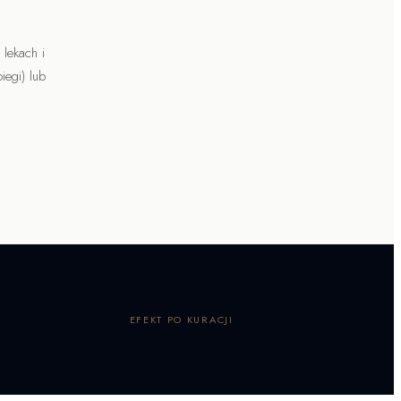
 lekach i
egi) lub
EFEKT PO KURACJI