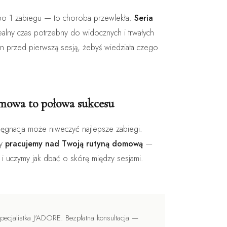
 po 1 zabiegu — to choroba przewlekła.
Seria
ealny czas potrzebny do widocznych i trwałych
an przed pierwszą sesją, żebyś wiedziała czego
omowa to połowa sukcesu
ęgnacja może niweczyć najlepsze zabiegi.
ty
pracujemy nad Twoją rutyną domową
—
i uczymy jak dbać o skórę między sesjami.
ecjalistka J'ADORE. Bezpłatna konsultacja —