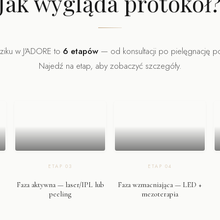
Jak wygląda protokół
dziku w J'ADORE to
6 etapów
— od konsultacji po pielęgnację p
Najedź na etap, aby zobaczyć szczegóły.
ETAP
03
ETAP
04
Faza aktywna — laser/IPL lub
Faza wzmacniająca — LED +
peeling
mezoterapia