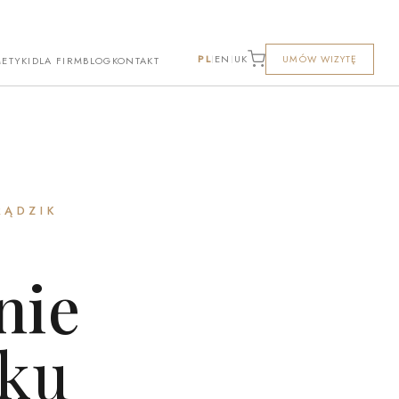
PL
EN
UK
UMÓW WIZYTĘ
|
|
ETYKI
DLA FIRM
BLOG
KONTAKT
RĄDZIK
nie
iku