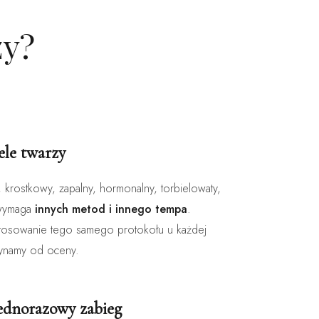
zy?
ele twarzy
, krostkowy, zapalny, hormonalny, torbielowaty,
 wymaga
innych metod i innego tempa
.
 stosowanie tego samego protokołu u każdej
zynamy od oceny.
jednorazowy zabieg