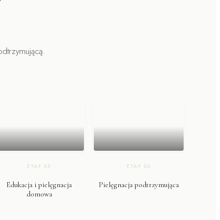
?
odtrzymującą.
ETAP
05
ETAP
06
Edukacja i pielęgnacja
Pielęgnacja podtrzymująca
domowa