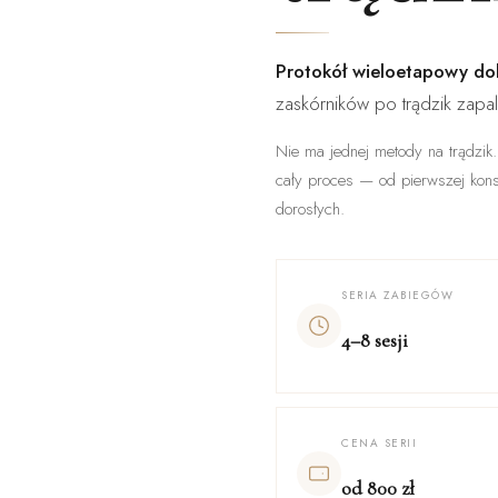
Protokół wieloetapowy do
zaskórników po trądzik zapal
Nie ma jednej metody na trądzik.
cały proces — od pierwszej konsu
dorosłych.
SERIA ZABIEGÓW
4–8 sesji
CENA SERII
od 800 zł