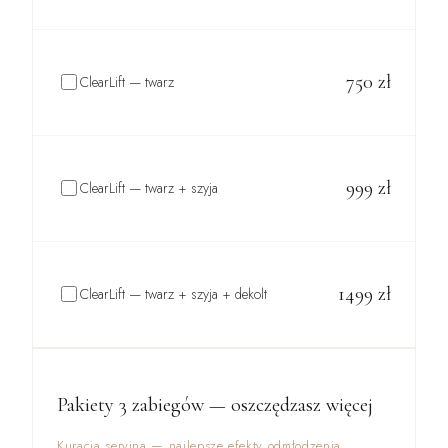
750
zł
ClearLift — twarz
999
zł
ClearLift — twarz + szyja
1499
zł
ClearLift — twarz + szyja + dekolt
Pakiety 3 zabiegów — oszczędzasz więcej
Kuracja seryjna — najlepsze efekty odmłodzenia