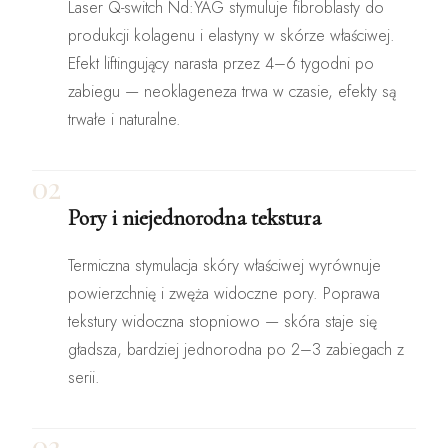
Laser Q-switch Nd:YAG stymuluje fibroblasty do
produkcji kolagenu i elastyny w skórze właściwej.
Efekt liftingujący narasta przez 4–6 tygodni po
zabiegu — neoklageneza trwa w czasie, efekty są
trwałe i naturalne.
02
Pory i niejednorodna tekstura
Termiczna stymulacja skóry właściwej wyrównuje
powierzchnię i zwęża widoczne pory. Poprawa
tekstury widoczna stopniowo — skóra staje się
gładsza, bardziej jednorodna po 2–3 zabiegach z
serii.
03