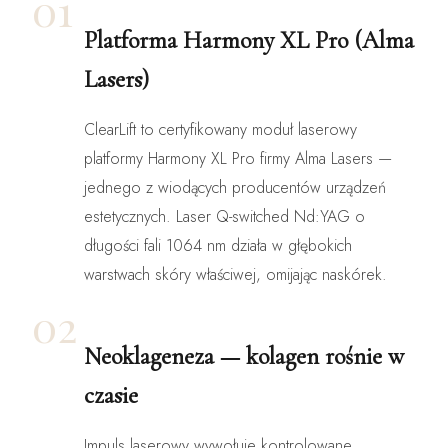
01
Platforma Harmony XL Pro (Alma
Lasers)
ClearLift to certyfikowany moduł laserowy
platformy Harmony XL Pro firmy Alma Lasers —
jednego z wiodących producentów urządzeń
estetycznych. Laser Q-switched Nd:YAG o
długości fali 1064 nm działa w głębokich
warstwach skóry właściwej, omijając naskórek.
02
Neoklageneza — kolagen rośnie w
czasie
Impuls laserowy wywołuje kontrolowane