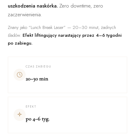
uszkodzenia naskórka.
Zero downtime, zero
zaczerwienienia.
Znany jako “Lunch Break Laser” — 20–30 minut, żadnych
śladów.
Efekt liftingujący narastający przez 4–6 tygodni
po zabiegu.
CZAS ZABIEGU
20–30 min
EFEKT
po 4–6 tyg.