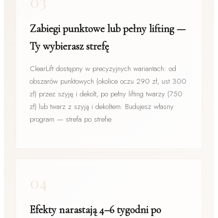
03
Zabiegi punktowe lub pełny lifting —
Ty wybierasz strefę
ClearLift dostępny w precyzyjnych wariantach: od
obszarów punktowych (okolice oczu 290 zł, ust 300
zł) przez szyję i dekolt, po pełny lifting twarzy (750
zł) lub twarz z szyją i dekoltem. Budujesz własny
program — strefa po strefie.
04
Efekty narastają 4–6 tygodni po