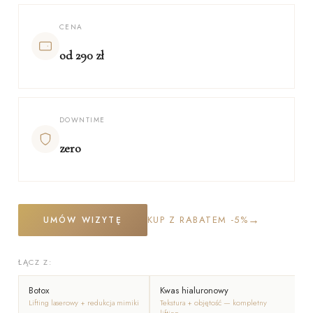
CENA
od 290 zł
DOWNTIME
zero
→
KUP Z RABATEM -5%
UMÓW WIZYTĘ
ŁĄCZ Z:
Botox
Kwas hialuronowy
P
Lifting laserowy + redukcja mimiki
Tekstura + objętość — kompletny
P
lifting