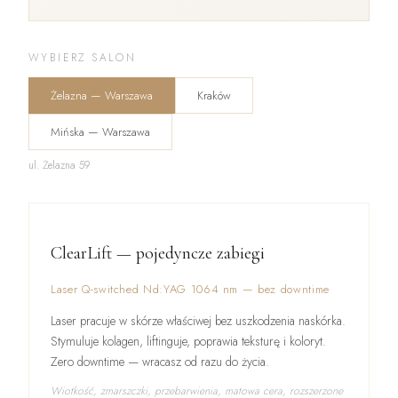
WYBIERZ SALON
Żelazna — Warszawa
Kraków
Mińska — Warszawa
ul. Żelazna 59
ClearLift — pojedyncze zabiegi
Laser Q-switched Nd:YAG 1064 nm — bez downtime
Laser pracuje w skórze właściwej bez uszkodzenia naskórka.
Stymuluje kolagen, liftinguje, poprawia teksturę i koloryt.
Zero downtime — wracasz od razu do życia.
Wiotkość, zmarszczki, przebarwienia, matowa cera, rozszerzone