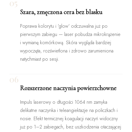
05
Szara, zmęczona cera bez blasku
Poprawa kolorytu i 'glow' odczuwalna już po
pierwszym zabiegu — laser pobudza mikrokrążenie
i wymianę komórkową. Skóra wygląda bardziej
wypoczęta, rozświetlona i zdrowo zarumieniona
natychmiast po sesji.
06
Rozszerzone naczynia powierzchowne
Impuls laserowy o długości 1064 nm zamyka
delikatne naczynka i teleangiektazje na policzkach i
nosie. Efekt termicznej koagulacji naczyń widoczny
już po 1–2 zabiegach, bez uszkodzenia otaczającej