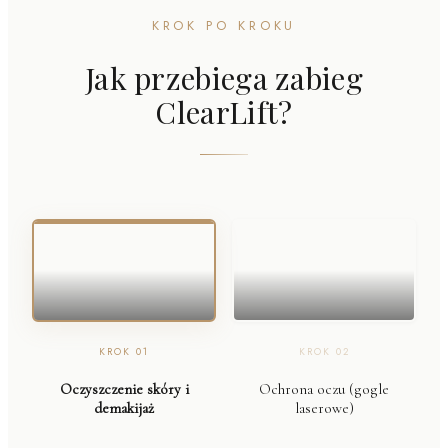
KROK PO KROKU
Jak przebiega zabieg
ClearLift?
KROK
01
KROK
02
Oczyszczenie skóry i
Ochrona oczu (gogle
demakijaż
laserowe)