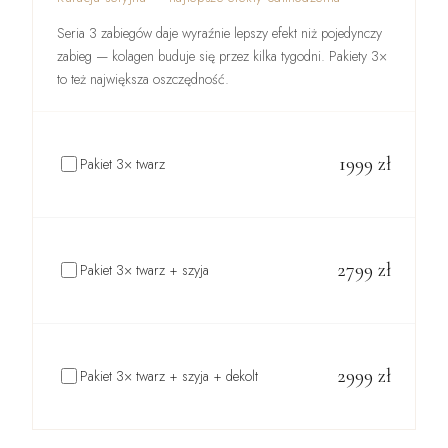
Seria 3 zabiegów daje wyraźnie lepszy efekt niż pojedynczy
zabieg — kolagen buduje się przez kilka tygodni. Pakiety 3×
to też największa oszczędność.
1999
zł
Pakiet 3× twarz
2799
zł
Pakiet 3× twarz + szyja
2999
zł
Pakiet 3× twarz + szyja + dekolt