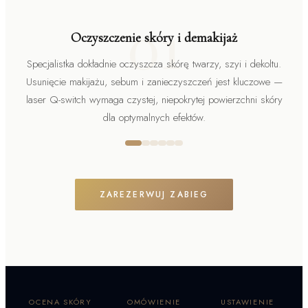
01
Oczyszczenie skóry i demakijaż
Specjalistka dokładnie oczyszcza skórę twarzy, szyi i dekoltu.
Usunięcie makijażu, sebum i zanieczyszczeń jest kluczowe —
laser Q-switch wymaga czystej, niepokrytej powierzchni skóry
dla optymalnych efektów.
ZAREZERWUJ ZABIEG
OCENA SKÓRY
OMÓWIENIE
USTAWIENIE