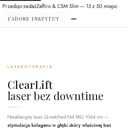
Przedsprzedaż
Zaffiro & CSM Slim
— 13 z 50 miejsc ·
−50%
Rezerwuj termin →
×
J'ADORE INSTYTUT
LASEROTERAPIA
ClearLift
laser bez downtime
Nieablacyjny laser Q-switched Nd:YAG 1064 nm —
stymulacja kolagenu w głębi skóry właściwej bez