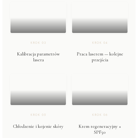
KROK
03
KROK
04
Kalibracja parametrów
Praca laserem — kolejne
lasera
przejścia
KROK
05
KROK
06
Chłodzenie i kojenie skóry
Krem regeneracyjny +
SPF50