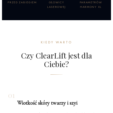
PRZED ZABIEGIEM
GŁOWICY
PARAMETRÓW
LASEROWEJ
HARMONY XL
KIEDY WARTO
Czy ClearLift jest dla
Ciebie?
01
Wiotkość skóry twarzy i szyi