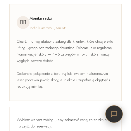
Monika radzi
👩‍⚕️
Technik laserowy · J'ADORE
ClearLift to mój ulubiony zabieg dla klientek, które chcą efektu
liftingującego bez żadnego downtime. Polecam jako regularną
'konserwację' skóry — 4–6 zabiegów w roku i skóra twarzy
wygląda zawsze świeżo.
Doskonałe połączenie z botuliną lub kwasem hialuronowym —
laser poprawia jakość skóry, a iniekcje uzupełniają objętość i
redukują mimikę.
Wybierz wariant zabiegu, aby zobaczyć cenę ze zniżką online
i przejść do rezerwacji.