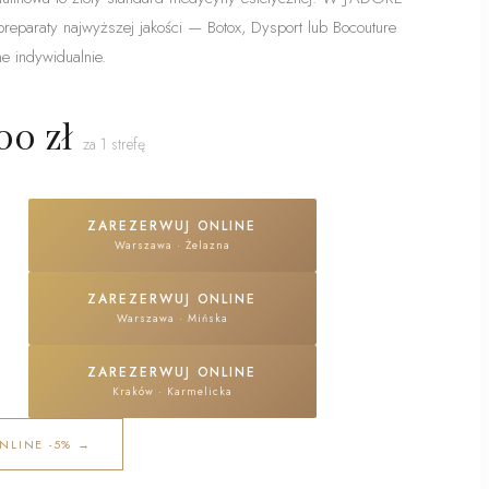
preparaty najwyższej jakości — Botox, Dysport lub Bocouture
e indywidualnie.
00 zł
za 1 strefę
ZAREZERWUJ ONLINE
Warszawa
·
Żelazna
ZAREZERWUJ ONLINE
Warszawa
·
Mińska
ZAREZERWUJ ONLINE
Kraków
·
Karmelicka
NLINE -5% →