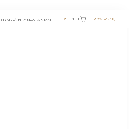
PL
EN
UK
UMÓW WIZYTĘ
|
|
ETYKI
DLA FIRM
BLOG
KONTAKT