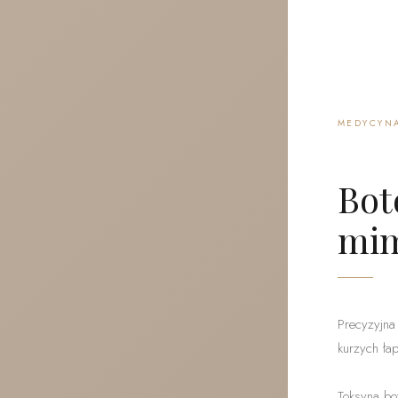
MEDYCYN
Bot
mim
Precyzyjna
kurzych łap
Toksyna bo