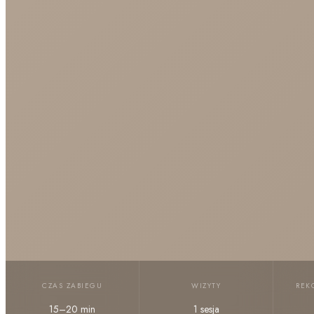
CZAS ZABIEGU
WIZYTY
REK
15–20 min
1 sesja