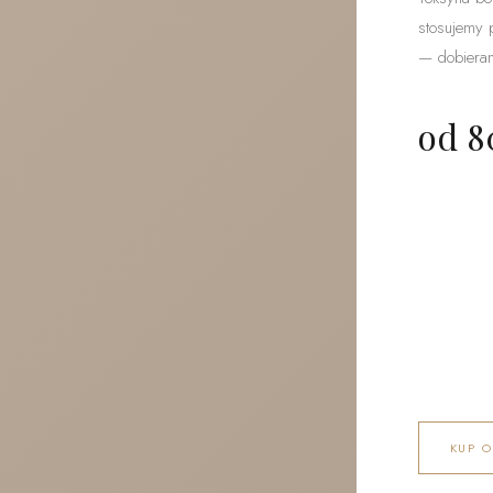
stosujemy 
— dobieran
od 8
KUP O