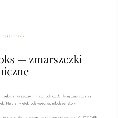
A ESTETYCZNA
oks — zmarszczki
iczne
 korekta zmarszczek mimicznych czoła, lwiej zmarszczki i
ek. Naturalny efekt odświeżonej, młodszej skóry.
tulinowa to złoty standard medycyny estetycznej. W J'ADORE