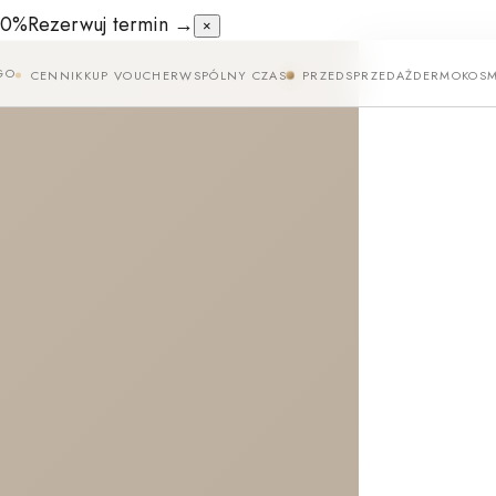
50%
Rezerwuj termin →
×
GO
CENNIK
KUP VOUCHER
WSPÓLNY CZAS
PRZEDSPRZEDAŻ
DERMOKOSM