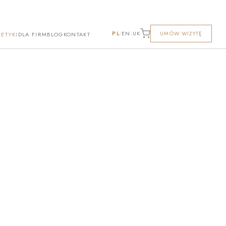
PL
EN
UK
UMÓW WIZYTĘ
|
|
ETYKI
DLA FIRM
BLOG
KONTAKT