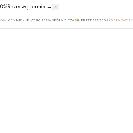
50%
Rezerwuj termin →
×
GO
CENNIK
KUP VOUCHER
WSPÓLNY CZAS
PRZEDSPRZEDAŻ
DERMOKOSM