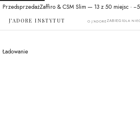
Przedsprzedaż
Zaffiro & CSM Slim
— 13 z 50 miejsc ·
−
J'ADORE INSTYTUT
DLA NIE
O J'ADORE
ZABIEGI
Ładowanie